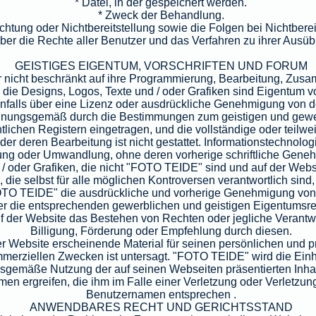
* Datei, in der gespeichert werden.
* Zweck der Behandlung.
ichtung oder Nichtbereitstellung sowie die Folgen bei Nichtberei
ber die Rechte aller Benutzer und das Verfahren zu ihrer Ausü
GEISTIGES EIGENTUM, VORSCHRIFTEN UND FORUM
er nicht beschränkt auf ihre Programmierung, Bearbeitung, Zusa
e, die Designs, Logos, Texte und / oder Grafiken sind Eigentu
falls über eine Lizenz oder ausdrückliche Genehmigung von d
ordnungsgemäß durch die Bestimmungen zum geistigen und gew
lichen Registern eingetragen, und die vollständige oder teilwei
er deren Bearbeitung ist nicht gestattet. Informationstechnologi
ng oder Umwandlung, ohne deren vorherige schriftliche Gene
 / oder Grafiken, die nicht "FOTO TEIDE" sind und auf der Web
 die selbst für alle möglichen Kontroversen verantwortlich sind,
FOTO TEIDE" die ausdrückliche und vorherige Genehmigung vo
r die entsprechenden gewerblichen und geistigen Eigentumsrec
 der Website das Bestehen von Rechten oder jegliche Verantwo
Billigung, Förderung oder Empfehlung durch diesen.
er Website erscheinende Material für seinen persönlichen und 
erziellen Zwecken ist untersagt. "FOTO TEIDE" wird die Ein
emäße Nutzung der auf seinen Webseiten präsentierten Inhalte 
en ergreifen, die ihm im Falle einer Verletzung oder Verletzu
Benutzernamen entsprechen .
ANWENDBARES RECHT UND GERICHTSSTAND