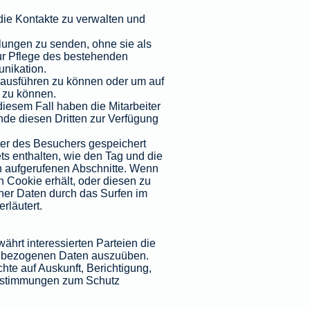
ie Kontakte zu verwalten und
ilungen zu senden, ohne sie als
zur Pflege des bestehenden
unikation.
g ausführen zu können oder um auf
 zu können.
iesem Fall haben die Mitarbeiter
de diesen Dritten zur Verfügung
ter des Besuchers gespeichert
ts enthalten, wie den Tag und die
n aufgerufenen Abschnitte. Wenn
n Cookie erhält, oder diesen zu
ner Daten durch das Surfen im
rläutert.
rt interessierten Parteien die
enbezogenen Daten auszuüben.
te auf Auskunft, Berichtigung,
estimmungen zum Schutz