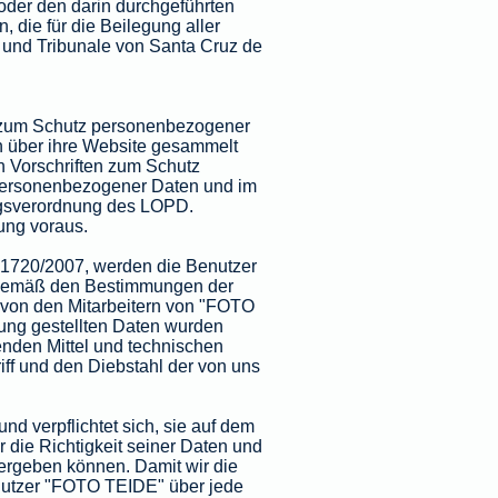
oder den darin durchgeführten
, die für die Beilegung aller
e und Tribunale von Santa Cruz de
d zum Schutz personenbezogener
n über ihre Website gesammelt
n Vorschriften zum Schutz
personenbezogener Daten und im
ngsverordnung des LOPD.
ung voraus.
 1720/2007, werden die Benutzer
 gemäß den Bestimmungen der
 von den Mitarbeitern von "FOTO
ung gestellten Daten wurden
enden Mittel und technischen
ff und den Diebstahl der von uns
d verpflichtet sich, sie auf dem
 die Richtigkeit seiner Daten und
it ergeben können. Damit wir die
Nutzer "FOTO TEIDE" über jede