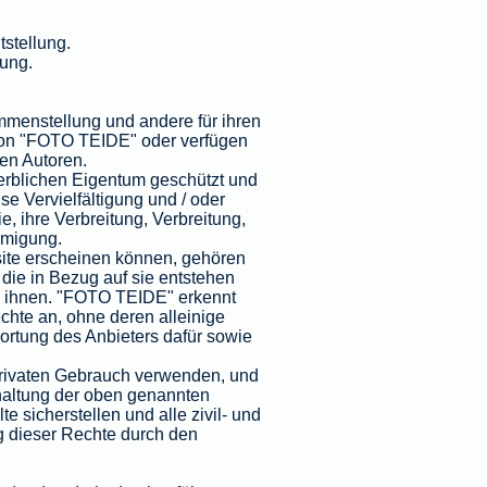
tstellung.
bung.
mmenstellung und andere für ihren
m von "FOTO TEIDE" oder verfügen
en Autoren.
erblichen Eigentum geschützt und
se Vervielfältigung und / oder
e, ihre Verbreitung, Verbreitung,
hmigung.
site erscheinen können, gehören
 die in Bezug auf sie entstehen
n ihnen. "FOTO TEIDE" erkennt
hte an, ohne deren alleinige
rtung des Anbieters dafür sowie
privaten Gebrauch verwenden, und
haltung der oben genannten
sicherstellen und alle zivil- und
ng dieser Rechte durch den