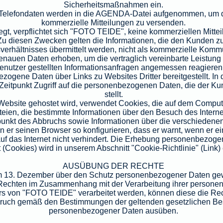
Sicherheitsmaßnahmen ein.
 Telefondaten werden in die AGENDA-Datei aufgenommen, um d
kommerzielle Mitteilungen zu versenden.
gt, verpflichtet sich "FOTO TEIDE", keine kommerziellen Mitte
. Zu diesen Zwecken gelten die Informationen, die den Kunden 
verhältnisses übermittelt werden, nicht als kommerzielle Komm
genauen Daten erhoben, um die vertraglich vereinbarte Leistun
enutzer gestellten Informationsanfragen angemessen reagieren
gene Daten über Links zu Websites Dritter bereitgestellt. In d
itpunkt Zugriff auf die personenbezogenen Daten, die der Kun
stellt.
 Website gehostet wird, verwendet Cookies, die auf dem Compu
eien, die bestimmte Informationen über den Besuch des Interne
punkt des Abbruchs sowie Informationen über die verschiedene
 er seinen Browser so konfigurieren, dass er warnt, wenn er ei
auf das Internet nicht verhindert. Die Erhebung personenbezoge
t (Cookies) wird in unserem Abschnitt "Cookie-Richtlinie" (Link) e
AUSÜBUNG DER RECHTE
13. Dezember über den Schutz personenbezogener Daten gewäh
n Rechten im Zusammenhang mit der Verarbeitung ihrer person
s von "FOTO TEIDE" verarbeitet werden, können diese die Rech
ruch gemäß den Bestimmungen der geltenden gesetzlichen B
personenbezogener Daten ausüben.