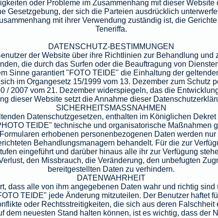
eitigkeiten oder Probleme im Zusammenhang mit dieser Website 
che Gesetzgebung, der sich die Parteien ausdrücklich unterwerfen
 Zusammenhang mit ihrer Verwendung zuständig ist, die Gericht
Teneriffa.
DATENSCHUTZ-BESTIMMUNGEN
Benutzer der Website über ihre Richtlinien zur Behandlung un
den, die durch das Surfen oder die Beauftragung von Dienste
m Sinne garantiert "FOTO TEIDE" die Einhaltung der geltende
 sich im Organgesetz 15/1999 vom 13. Dezember zum Schutz 
20 / 2007 vom 21. Dezember widerspiegeln, das die Entwicklu
ng dieser Website setzt die Annahme dieser Datenschutzerklär
SICHERHEITSMASSNAHMEN
ltenden Datenschutzgesetzen, enthalten im Königlichen Dekret
in "PHOTO TEIDE" technische und organisatorische Maßnahmen
en Formularen erhobenen personenbezogenen Daten werden nur
erichteten Behandlungsmanagern behandelt. Für die zur Verfüg
fen eingeführt und darüber hinaus alle ihr zur Verfügung steh
Verlust, den Missbrauch, die Veränderung, den unbefugten Zugri
bereitgestellten Daten zu verhindern.
DATENWAHRHEIT
t, dass alle von ihm angegebenen Daten wahr und richtig sind un
OTO TEIDE" jede Änderung mitzuteilen. Der Benutzer haftet für
 Konflikte oder Rechtsstreitigkeiten, die sich aus deren Falschhe
 dem neuesten Stand halten können, ist es wichtig, dass der 