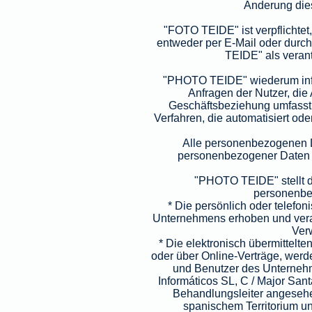
Änderung diese
"FOTO TEIDE" ist verpflichte
entweder per E-Mail oder durch
TEIDE" als verant
"PHOTO TEIDE" wiederum infor
Anfragen der Nutzer, die
Geschäftsbeziehung umfasst.
Verfahren, die automatisiert od
Alle personenbezogenen D
personenbezogener Daten b
"PHOTO TEIDE" stellt d
personenbe
* Die persönlich oder telefo
Unternehmens erhoben und vera
Ver
* Die elektronisch übermittelt
oder über Online-Verträge, wer
und Benutzer des Unternehm
Informáticos SL, C / Major San
Behandlungsleiter angesehen
spanischem Territorium u