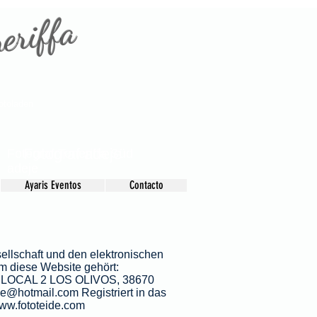
neriffa
otoladen
Fotograf adeje
Fotograf Teneriffa Süd
adeje
Ayaris Eventos
Contacto
Fotograf Teneriffa
ellschaft und den elektronischen
m diese Website gehört:
 LOCAL 2 LOS OLIVOS, 38670
ide@hotmail.com
Registriert in das
ww.fototeide.com