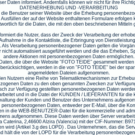
r Daten informiert. Andernfalls können wir nicht für ihre Richti
DATENERHEBUNG UND -VERARBEITUNG
t, die Benutzer seiner Website über die Erhebung personenbezo
 Ausfüllen der auf der Website enthaltenen Formulare erfolgen 
wortlich für die Daten, die mit den oben beschriebenen Mittel
miert die Nutzer, dass der Zweck der Verarbeitung der erhob
 Aufnahme in die Kontaktliste, die Erbringung von Dienstleistun
 Als Verarbeitung personenbezogener Daten gelten die Vorgän
er nicht automatisiert ausgeführt werden und die das Erheben, 
andere Aktionen mit personenbezogenen Daten ermöglichen.
aten, die über die Website "FOTO TEIDE" gesammelt werden 
erücksichtigen, werden in die von "FOTO TEIDE" bei der sp
angemeldeten Dateien aufgenommen.
en Nutzern eine Reihe von Telematikmechanismen zur Erhebun
zogenen Daten zu den oben genannten Zwecken zur Verfügung.
nisch zur Verfügung gestellten personenbezogenen Daten werden
rbeitet und in die Datei der KUNDEN / LIEFERANTEN für die k
waltung der Kunden und Benutzer des Unternehmens aufgeno
en personenbezogenen Daten, entweder per E-Mail, über die Kon
den in die WEB-BENUTZER-Datei für die kommerzielle und admi
ens aufgenommen. Diese Daten werden über Server verarbeitet
ta Caterina, 2,46600 Alzira (Valencia) mit der CIF-Nummer: B97
 wird (Artikel 3.g des LOPD) . Das Unternehmen, das die Server
nd hält die von der LOPD für die Verarbeitung personenbezoge