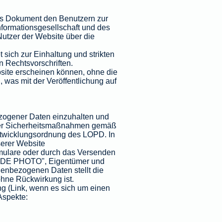
ses Dokument den Benutzern zur
nformationsgesellschaft und des
Nutzer der Website über die
 sich zur Einhaltung und strikten
 Rechtsvorschriften.
bsite erscheinen können, ohne die
, was mit der Veröffentlichung auf
ezogener Daten einzuhalten und
g der Sicherheitsmaßnahmen gemäß
ntwicklungsordnung des LOPD. In
serer Website
rmulare oder durch das Versenden
"TEIDE PHOTO", Eigentümer und
nenbezogenen Daten stellt die
ohne Rückwirkung ist.
g (Link, wenn es sich um einen
Aspekte: