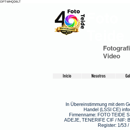
OPT-WHQD6LT
Foto
Teide
Fotograf
Video
Inicio
Nosotros
Gal
In Übereinstimmung mit dem Ges
Handel (LSSI CE) info
Firmenname: FOTO TEIDE S
ADEJE, TENERIFE CIF / NIF: B
Register: 1/53 