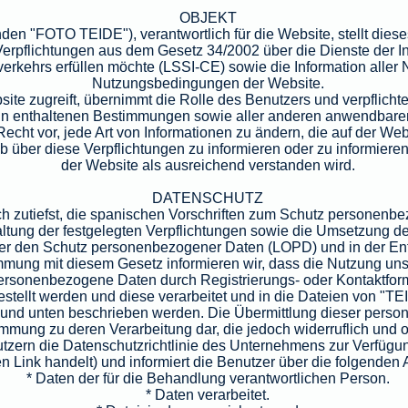
OBJEKT
n "FOTO TEIDE"), verantwortlich für die Website, stellt die
Verpflichtungen aus dem Gesetz 34/2002 über die Dienste der I
erkehrs erfüllen möchte (LSSI-CE) sowie die Information aller 
Nutzungsbedingungen der Website.
ite zugreift, übernimmt die Rolle des Benutzers und verpflichtet
rin enthaltenen Bestimmungen sowie aller anderen anwendbaren
cht vor, jede Art von Informationen zu ändern, die auf der We
b über diese Verpflichtungen zu informieren oder zu informieren
der Website als ausreichend verstanden wird.
DATENSCHUTZ
ch zutiefst, die spanischen Vorschriften zum Schutz personenb
nhaltung der festgelegten Verpflichtungen sowie die Umsetzun
ber den Schutz personenbezogener Daten (LOPD) und in der E
mung mit diesem Gesetz informieren wir, dass die Nutzung un
personenbezogene Daten durch Registrierungs- oder Kontaktfo
estellt werden und diese verarbeitet und in die Dateien von 
et und unten beschrieben werden. Die Übermittlung dieser perso
mmung zu deren Verarbeitung dar, die jedoch widerruflich und 
tzern die Datenschutzrichtlinie des Unternehmens zur Verfügun
n Link handelt) und informiert die Benutzer über die folgenden 
* Daten der für die Behandlung verantwortlichen Person.
* Daten verarbeitet.