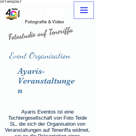
OPT-WHQD6LT
Foto Teide
adeje
Fotograf
Fotograf Teneriffa Süd adeje
Fotografie & Video
Fotostudio auf Teneriffa
Fotograf Teneriffa
Fotoladen
Event Organisation
Ayaris-
Veranstaltunge
n
Ayaris Eventos ist eine
Tochtergesellschaft von Foto Teide
SL, die sich der Organisation von
Veranstaltungen auf Teneriffa widmet,