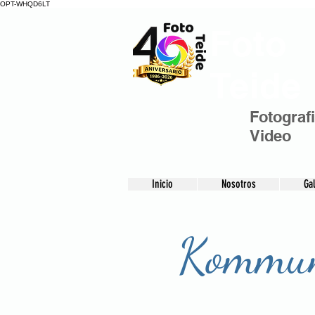
OPT-WHQD6LT
Foto
Teide
Fotograf
Video
Inicio
Nosotros
Gal
Kommun