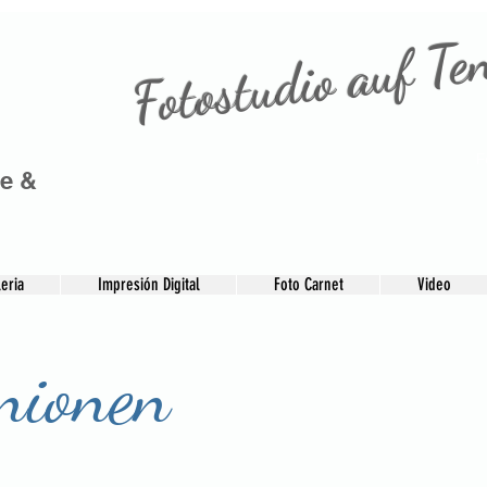
Fotostudio auf Te
F
ie &
eria
Impresión Digital
Foto Carnet
Video
ionen