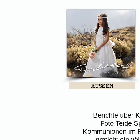
teide foto
Kommunionsstudio adeje
AUSSEN
Berichte über 
Foto Teide Sp
Kommunionen im Frei
erreicht ein vö