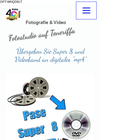
OPT-WHQD6LT
Foto Teide
adeje
Fotograf
Fotograf Teneriffa Süd adeje
Fotografie & Video
Fotostudio auf Teneriffa
Fotograf Teneriffa
Fotoladen
Übergeben Sie Super 8 und
Videoband an digitales "mp4"
Passieren Super8 zu digital