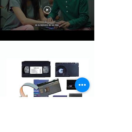
Videoband in digital umwandeln
digitalisieren super 8
vhs zu mp4