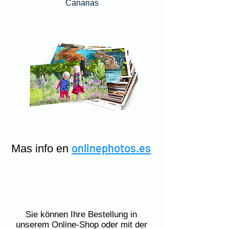
Canarias
teide foto
Angebot enthüllt 100
Fotos
Fotos online drucken
30x40 Teneriffa drucken
30x45 Teneriffa drucken
Druck 50x70 Teneriffa
Drucken Sie große Vergrößerungen Teneriffa
Fotos drucken Teneriffa
Fotos online drucken Kanarische Inseln
Foto drucken 50x70
onlinephotos.es
Mas info en
Sie können Ihre Bestellung in
unserem Online-Shop oder mit der