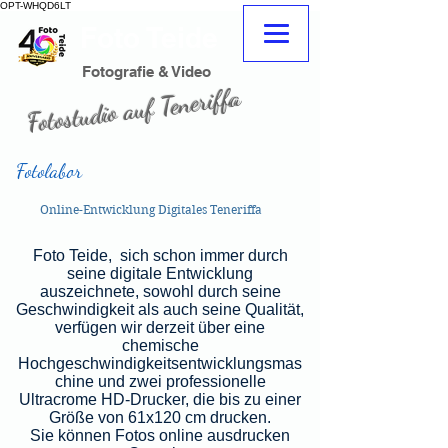
OPT-WHQD6LT
Foto Teide
adeje
Fotograf
Fotograf Teneriffa Süd adeje
Fotografie & Video
Fotostudio auf Teneriffa
Fotograf Teneriffa
Fotoladen
Fotolabor
Online-Entwicklung Digitales Teneriffa
Foto Teide,
sich schon immer durch
seine digitale Entwicklung
auszeichnete, sowohl durch seine
Geschwindigkeit als auch seine Qualität,
verfügen wir derzeit über eine
chemische
Hochgeschwindigkeitsentwicklungsmas
chine und zwei professionelle
Ultracrome HD-Drucker, die bis zu einer
Größe von 61x120 cm drucken.
Sie können Fotos online ausdrucken