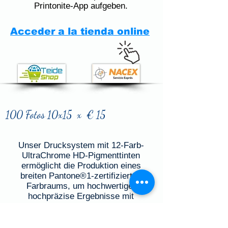
Printonite-App aufgeben.
Acceder a la tienda online
100 Fotos 10x15 x € 15
Unser Drucksystem mit 12-Farb-
UltraChrome HD-Pigmenttinten
ermöglicht die Produktion eines
breiten Pantone®1-zertifizierten
Farbraums, um hochwertige,
hochpräzise Ergebnisse mit
lebendigen, lebendigen Farben zu
erzielen. Für atemberaubende Drucke
verfügt es über einen erweiterten